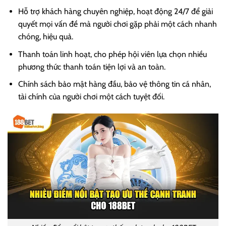
Hỗ trợ khách hàng chuyên nghiệp, hoạt động 24/7 để giải
quyết mọi vấn đề mà người chơi gặp phải một cách nhanh
chóng, hiệu quả.
Thanh toán linh hoạt, cho phép hội viên lựa chọn nhiều
phương thức thanh toán tiện lợi và an toàn.
Chính sách bảo mật hàng đầu, bảo vệ thông tin cá nhân,
tài chính của người chơi một cách tuyệt đối.