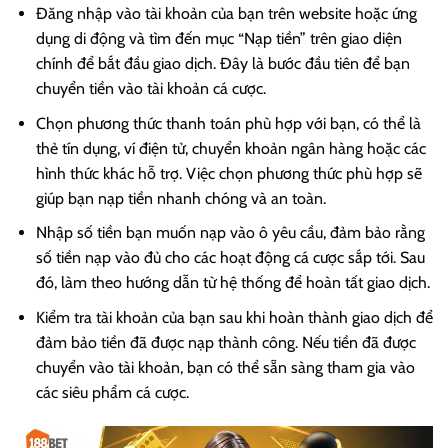
Đăng nhập vào tài khoản của bạn trên website hoặc ứng
dụng di động và tìm đến mục “Nạp tiền” trên giao diện
chính để bắt đầu giao dịch. Đây là bước đầu tiên để bạn
chuyển tiền vào tài khoản cá cược.
Chọn phương thức thanh toán phù hợp với bạn, có thể là
thẻ tín dụng, ví điện tử, chuyển khoản ngân hàng hoặc các
hình thức khác hỗ trợ. Việc chọn phương thức phù hợp sẽ
giúp bạn nạp tiền nhanh chóng và an toàn.
Nhập số tiền bạn muốn nạp vào ô yêu cầu, đảm bảo rằng
số tiền nạp vào đủ cho các hoạt động cá cược sắp tới. Sau
đó, làm theo hướng dẫn từ hệ thống để hoàn tất giao dịch.
Kiểm tra tài khoản của bạn sau khi hoàn thành giao dịch để
đảm bảo tiền đã được nạp thành công. Nếu tiền đã được
chuyển vào tài khoản, bạn có thể sẵn sàng tham gia vào
các siêu phẩm cá cược.