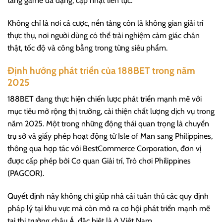
tảng game đa dạng, cập nhật liên tục.
Không chỉ là nơi cá cược, nền tảng còn là không gian giải trí
thực thụ, nơi người dùng có thể trải nghiệm cảm giác chân
thật, tốc độ và công bằng trong từng siêu phẩm.
Định hướng phát triển của 188BET trong năm
2025
188BET đang thực hiện chiến lược phát triển mạnh mẽ với
mục tiêu mở rộng thị trường, cải thiện chất lượng dịch vụ trong
năm 2025. Một trong những động thái quan trọng là chuyển
trụ sở và giấy phép hoạt động từ Isle of Man sang Philippines,
thông qua hợp tác với BestCommerce Corporation, đơn vị
được cấp phép bởi Cơ quan Giải trí, Trò chơi Philippines
(PAGCOR).
Quyết định này không chỉ giúp nhà cái tuân thủ các quy định
pháp lý tại khu vực mà còn mở ra cơ hội phát triển mạnh mẽ
tại thị trường châu Á, đặc biệt là ở Việt Nam.