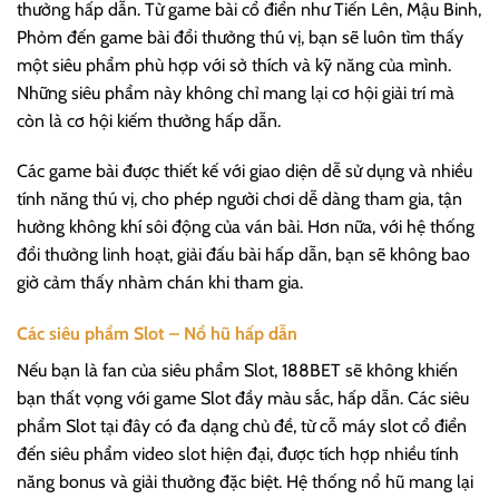
thưởng hấp dẫn. Từ game bài cổ điển như Tiến Lên, Mậu Binh,
Phỏm đến game bài đổi thưởng thú vị, bạn sẽ luôn tìm thấy
một siêu phẩm phù hợp với sở thích và kỹ năng của mình.
Những siêu phẩm này không chỉ mang lại cơ hội giải trí mà
còn là cơ hội kiếm thưởng hấp dẫn.
Các game bài được thiết kế với giao diện dễ sử dụng và nhiều
tính năng thú vị, cho phép người chơi dễ dàng tham gia, tận
hưởng không khí sôi động của ván bài. Hơn nữa, với hệ thống
đổi thưởng linh hoạt, giải đấu bài hấp dẫn, bạn sẽ không bao
giờ cảm thấy nhàm chán khi tham gia.
Các siêu phẩm Slot – Nổ hũ hấp dẫn
Nếu bạn là fan của siêu phẩm Slot, 188BET sẽ không khiến
bạn thất vọng với game Slot đầy màu sắc, hấp dẫn. Các siêu
phẩm Slot tại đây có đa dạng chủ đề, từ cỗ máy slot cổ điển
đến siêu phẩm video slot hiện đại, được tích hợp nhiều tính
năng bonus và giải thưởng đặc biệt. Hệ thống nổ hũ mang lại