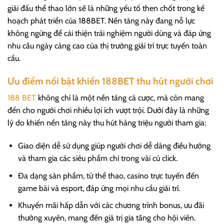
giải đấu thể thao lớn sẽ là những yếu tố then chốt trong kế
hoạch phát triển của 188BET. Nền tảng này đang nỗ lực
không ngừng để cải thiện trải nghiệm người dùng và đáp ứng
nhu cầu ngày càng cao của thị trường giải trí trực tuyến toàn
cầu.
Ưu điểm nổi bật khiến 188BET thu hút người chơi
188 BET
không chỉ là một nền tảng cá cược, mà còn mang
đến cho người chơi nhiều lợi ích vượt trội. Dưới đây là những
lý do khiến nền tảng này thu hút hàng triệu người tham gia:
Giao diện dễ sử dụng giúp người chơi dễ dàng điều hướng
và tham gia các siêu phẩm chỉ trong vài cú click.
Đa dạng sản phẩm, từ thể thao, casino trực tuyến đến
game bài và esport, đáp ứng mọi nhu cầu giải trí.
Khuyến mãi hấp dẫn với các chương trình bonus, ưu đãi
thường xuyên, mang đến giá trị gia tăng cho hội viên.