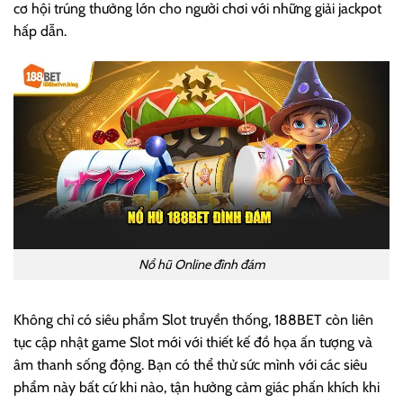
cơ hội trúng thưởng lớn cho người chơi với những giải jackpot
hấp dẫn.
Nổ hũ Online đình đám
Không chỉ có siêu phẩm Slot truyền thống, 188BET còn liên
tục cập nhật game Slot mới với thiết kế đồ họa ấn tượng và
âm thanh sống động. Bạn có thể thử sức mình với các siêu
phẩm này bất cứ khi nào, tận hưởng cảm giác phấn khích khi