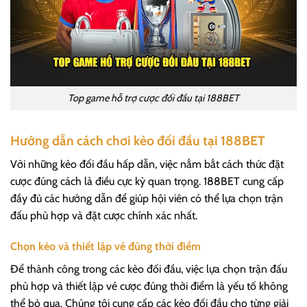
Top game hỗ trợ cược đối đầu tại 188BET
Hướng dẫn cách chơi kèo đối đầu tại 188BET
Với những kèo đối đầu hấp dẫn, việc nắm bắt cách thức đặt
cược đúng cách là điều cực kỳ quan trọng. 188BET cung cấp
đầy đủ các hướng dẫn để giúp hội viên có thể lựa chọn trận
đấu phù hợp và đặt cược chính xác nhất.
Chọn kèo và thiết lập vé đúng thời điểm
Để thành công trong các kèo đối đầu, việc lựa chọn trận đấu
phù hợp và thiết lập vé cược đúng thời điểm là yếu tố không
thể bỏ qua. Chúng tôi cung cấp các kèo đối đầu cho từng giải