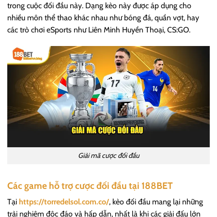
trong cuộc đối đầu này. Dạng kèo này được áp dụng cho
nhiều môn thể thao khác nhau như bóng đá, quần vợt, hay
các trò chơi eSports như Liên Minh Huyền Thoại, CS:GO.
Giải mã cược đối đầu
Các game hỗ trợ cược đối đầu tại 188BET
Tại
https://torredelsol.com.co/
, kèo đối đầu mang lại những
trải nghiệm độc đáo và hấp dẫn, nhất là khi các giải đấu lớn