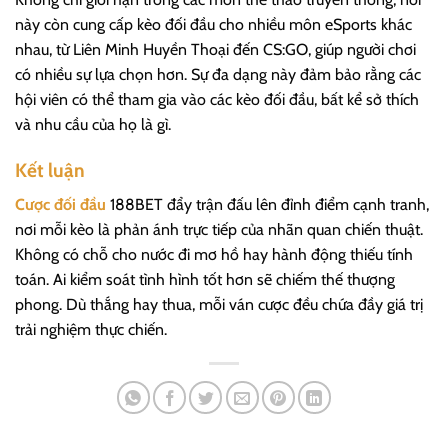
này còn cung cấp kèo đối đầu cho nhiều môn eSports khác
nhau, từ Liên Minh Huyền Thoại đến CS:GO, giúp người chơi
có nhiều sự lựa chọn hơn. Sự đa dạng này đảm bảo rằng các
hội viên có thể tham gia vào các kèo đối đầu, bất kể sở thích
và nhu cầu của họ là gì.
Kết luận
Cược đối đầu
188BET đẩy trận đấu lên đỉnh điểm cạnh tranh,
nơi mỗi kèo là phản ánh trực tiếp của nhãn quan chiến thuật.
Không có chỗ cho nước đi mơ hồ hay hành động thiếu tính
toán. Ai kiểm soát tình hình tốt hơn sẽ chiếm thế thượng
phong. Dù thắng hay thua, mỗi ván cược đều chứa đầy giá trị
trải nghiệm thực chiến.