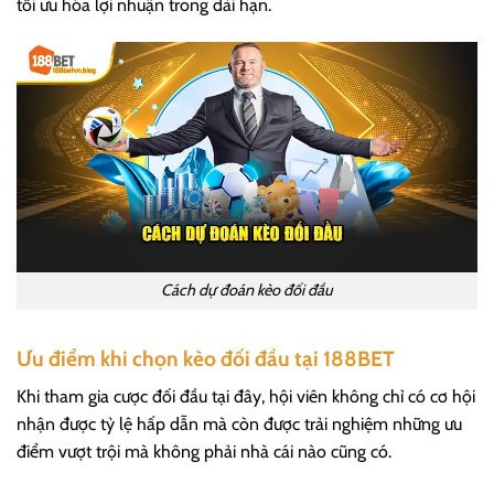
tối ưu hóa lợi nhuận trong dài hạn.
Cách dự đoán kèo đối đầu
Ưu điểm khi chọn kèo đối đầu tại 188BET
Khi tham gia cược đối đầu tại đây, hội viên không chỉ có cơ hội
nhận được tỷ lệ hấp dẫn mà còn được trải nghiệm những ưu
điểm vượt trội mà không phải nhà cái nào cũng có.