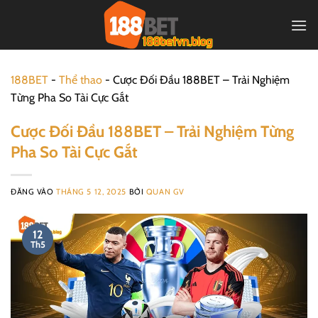
Bỏ
qua
nội
dung
188BET
-
Thể thao
-
Cược Đối Đầu 188BET – Trải Nghiệm
Từng Pha So Tài Cực Gắt
Cược Đối Đầu 188BET – Trải Nghiệm Từng
Pha So Tài Cực Gắt
ĐĂNG VÀO
THÁNG 5 12, 2025
BỞI
QUAN GV
12
Th5