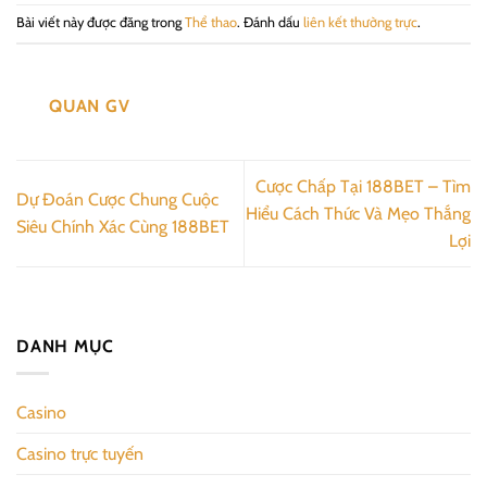
Bài viết này được đăng trong
Thể thao
. Đánh dấu
liên kết thường trực
.
QUAN GV
Cược Chấp Tại 188BET – Tìm
Dự Đoán Cược Chung Cuộc
Hiểu Cách Thức Và Mẹo Thắng
Siêu Chính Xác Cùng 188BET
Lợi
DANH MỤC
Casino
Casino trực tuyến