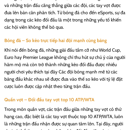
và những trận đấu căng thẳng giữa các đội, các tay vợt được
đưa lên bàn cân phân tích. Từ bóng đá cho đến eSports, sự đa
dạng trong các kèo đối đầu là một trong những yếu tố khiến
các hội viên không thể bỏ qua.
Bóng đá – So kèo trực tiếp hai đội mạnh cùng bảng
Khi nói đến bóng đá, những giải đấu tầm cỡ như World Cup,
Euro hay Premier League không chỉ thu hút sự chú ý của người
hâm mộ mà còn trở thành những kèo đối đầu được nhiều
người chơi yêu thích tại đây Các đội bóng mạnh mẽ từ các
bảng đấu khác nhau sẽ được đưa vào thế so kèo với tỷ lệ đặt
cược luôn được cập nhật theo từng trận đấu.
Quần vợt – Đối đầu tay vợt top 10 ATP/WTA
Trong môn quần vợt, các trận đấu giữa những tay vợt có thứ
hạng cao, đặc biệt là các tay vợt thuộc top 10 ATP/WTA, luôn
là những trận đấu nhận được sự quan tâm lớn. Tại đây, người